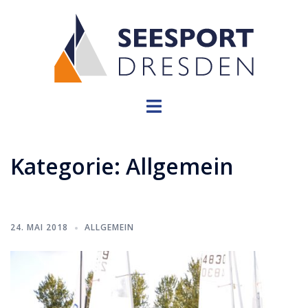
Zum
Inhalt
springen
Menü
umschalten
Kategorie:
Allgemein
24. MAI 2018
ALLGEMEIN