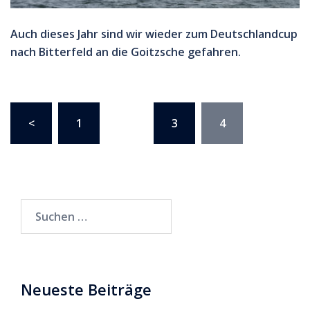
Auch dieses Jahr sind wir wieder zum Deutschlandcup
nach Bitterfeld an die Goitzsche gefahren.
Seitennummerierung
<
1
…
3
4
der
Beiträge
Suchen
nach:
Neueste Beiträge