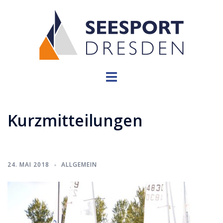
Zum
Inhalt
springen
Menü
umschalten
Kurzmitteilungen
24. MAI 2018
ALLGEMEIN