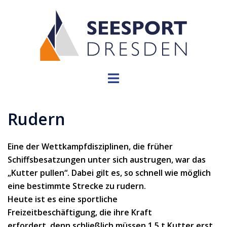
Zum
Inhalt
springen
Menü
umschalten
Rudern
Eine der Wettkampfdisziplinen, die früher
Schiffsbesatzungen unter sich austrugen, war das
„Kutter pullen“. Dabei gilt es, so schnell wie möglich
eine bestimmte Strecke zu rudern.
Heute ist es eine sportliche
Freizeitbeschäftigung, die ihre Kraft
erfordert, denn schließlich müssen 1,5 t Kutter erst